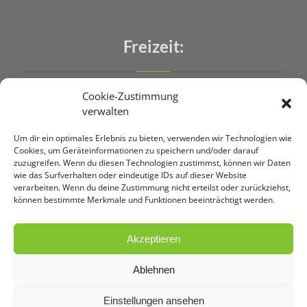
Freizeit:
Cookie-Zustimmung
Ausflugsziele
verwalten
Radtouren
Um dir ein optimales Erlebnis zu bieten, verwenden wir Technologien wie
Wanderungen
Cookies, um Geräteinformationen zu speichern und/oder darauf
zuzugreifen. Wenn du diesen Technologien zustimmst, können wir Daten
wie das Surfverhalten oder eindeutige IDs auf dieser Website
verarbeiten. Wenn du deine Zustimmung nicht erteilst oder zurückziehst,
können bestimmte Merkmale und Funktionen beeinträchtigt werden.
Akzeptieren
Copyright © 2026 Schusterbauer GbR | Screendesign:
HAINDL konzept & design.
Ablehnen
Einstellungen ansehen